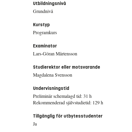
Utbildningsnivå
Grundnivå
Kurstyp
Programkurs
Examinator
Lars-Göran Mårtensson
Studierektor eller motsvarande
Magdalena Svensson
Undervisningstid
Preliminär schemalagd tid: 31 h
Rekommenderad självstudietid: 129 h
Tillgänglig för utbytesstudenter
Ja