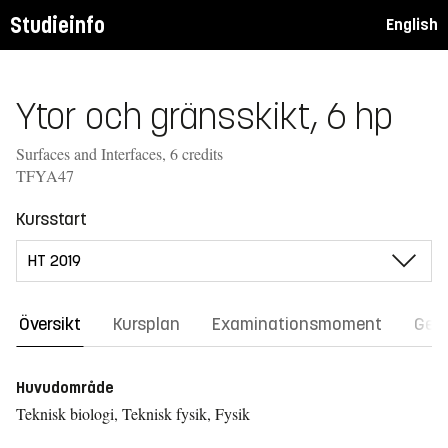
Studieinfo
English
Ytor och gränsskikt, 6 hp
Surfaces and Interfaces, 6 credits
TFYA47
Kursstart
Översikt
Kursplan
Examinationsmoment
Gene
Huvudområde
Teknisk biologi, Teknisk fysik, Fysik