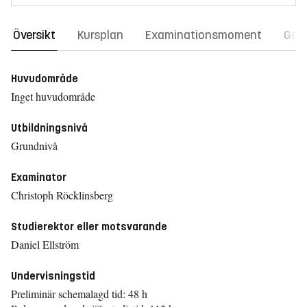
Översikt
Kursplan
Examinationsmoment
Gene
Huvudområde
Inget huvudområde
Utbildningsnivå
Grundnivå
Examinator
Christoph Röcklinsberg
Studierektor eller motsvarande
Daniel Ellström
Undervisningstid
Preliminär schemalagd tid: 48 h