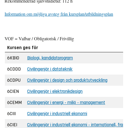
Rekommenderad självstudietid: 112 h
Information om möjliga avsteg från kursplan/utbildningsplan
VOF = Valbar / Obligatorisk / Frivillig
Kursen ges för
6KBIO
Biologi, kandidatprogram
6CDDD
Civilingenjör i datateknik
6CDPU
Civilingenjör i design och produktutveckling
6CIEN
Civilingenjör i elektronikdesign
6CEMM
Civilingenjör i energi - miljö - management
6CIII
Civilingenjör i industriell ekonomi
6CIEI
Civilingenjör i industriell ekonomi - internationell, fran