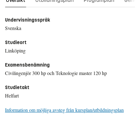
Översikt
Utbildningsplan
Programplan
Gener
Undervisningsspråk
Svenska
Studieort
Linköping
Examensbenämning
Civilingenjör 300 hp och Teknologie master 120 hp
Studietakt
Helfart
Information om möjliga avsteg från kursplan/utbildningsplan