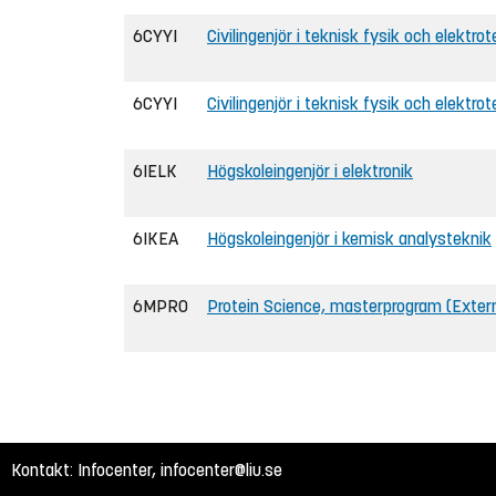
6CYYI
Civilingenjör i teknisk fysik och elektro
6CYYI
Civilingenjör i teknisk fysik och elektrot
6IELK
Högskoleingenjör i elektronik
6IKEA
Högskoleingenjör i kemisk analysteknik
6MPRO
Protein Science, masterprogram (Exter
Kontakt: Infocenter,
infocenter@liu.se