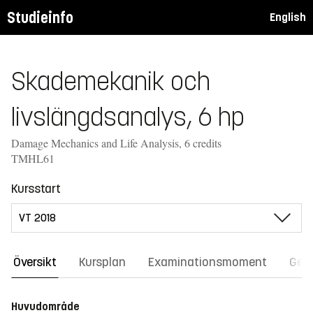
Studieinfo
English
Skademekanik och
livslängdsanalys, 6 hp
Damage Mechanics and Life Analysis, 6 credits
TMHL61
Kursstart
Översikt
Kursplan
Examinationsmoment
Gene
Huvudområde