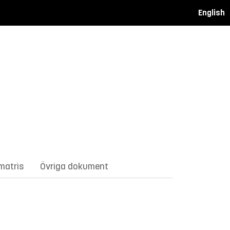
English
matris
Övriga dokument