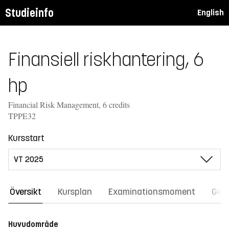
Studieinfo
English
Finansiell riskhantering, 6
hp
Financial Risk Management, 6 credits
TPPE32
Kursstart
Översikt
Kursplan
Examinationsmoment
Gene
Huvudområde