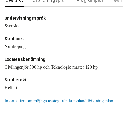
Översikt
Utbildningsplan
Programplan
Gener
Undervisningsspråk
Svenska
Studieort
Norrköping
Examensbenämning
Civilingenjör 300 hp och Teknologie master 120 hp
Studietakt
Helfart
Information om möjliga avsteg från kursplan/utbildningsplan