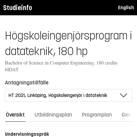
Studieinfo
English
Högskoleingenjörsprogram i
datateknik, 180 hp
Bachelor of Science in Computer Engineering, 180 credits
6IDAT
Antagningstillfälle
Översikt
Utbildningsplan
Programplan
Gener
Undervisningsspråk