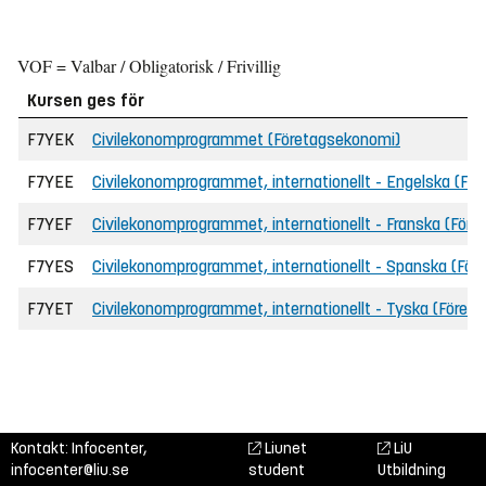
VOF = Valbar / Obligatorisk / Frivillig
Kursen ges för
F7YEK
Civilekonomprogrammet (Företagsekonomi)
F7YEE
Civilekonomprogrammet, internationellt - Engelska (Fö
F7YEF
Civilekonomprogrammet, internationellt - Franska (För
F7YES
Civilekonomprogrammet, internationellt - Spanska (Fö
F7YET
Civilekonomprogrammet, internationellt - Tyska (Föret
Kontakt: Infocenter,
Liunet
LiU
infocenter@liu.se
student
Utbildning