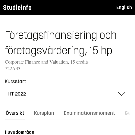
Studieinfo
English
Företagsfinansiering och
företagsvärdering, 15 hp
Corporate Finance and Valuation, 15 credits
722A33
Kursstart
Översikt
Kursplan
Examinationsmoment
Gene
Huvudområde