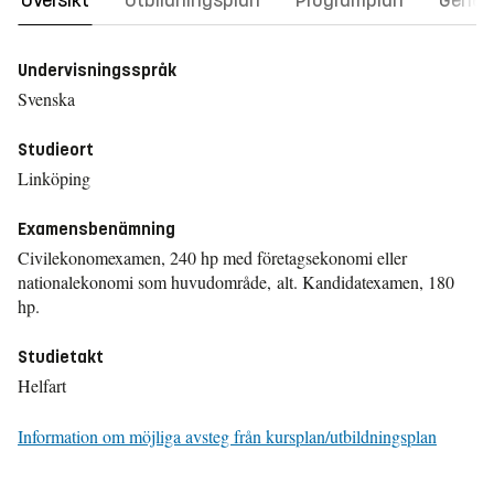
Översikt
Utbildningsplan
Programplan
Gener
Undervisningsspråk
Svenska
Studieort
Linköping
Examensbenämning
Civilekonomexamen, 240 hp med företagsekonomi eller
nationalekonomi som huvudområde, alt. Kandidatexamen, 180
hp.
Studietakt
Helfart
Information om möjliga avsteg från kursplan/utbildningsplan