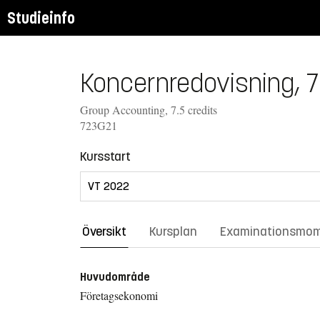
Studieinfo
Koncernredovisning, 7
Group Accounting, 7.5 credits
723G21
Kursstart
Översikt
Kursplan
Examinationsmo
Huvudområde
Företagsekonomi