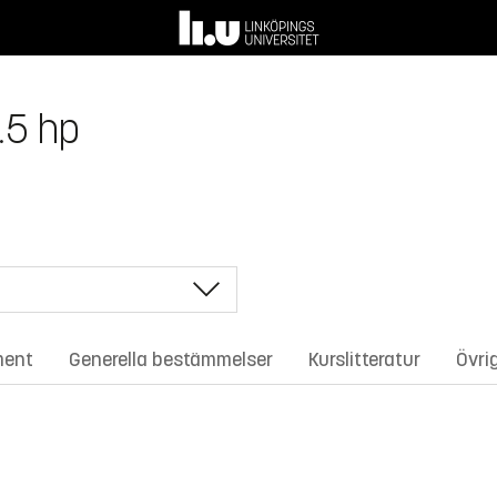
.5 hp
ment
Generella bestämmelser
Kurslitteratur
Övri