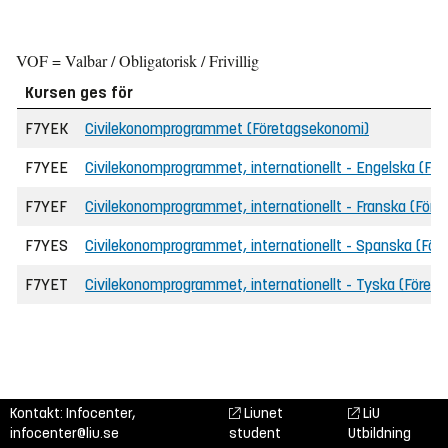
VOF = Valbar / Obligatorisk / Frivillig
Kursen ges för
F7YEK
Civilekonomprogrammet (Företagsekonomi)
F7YEE
Civilekonomprogrammet, internationellt - Engelska (Fö
F7YEF
Civilekonomprogrammet, internationellt - Franska (För
F7YES
Civilekonomprogrammet, internationellt - Spanska (Fö
F7YET
Civilekonomprogrammet, internationellt - Tyska (Föret
Kontakt: Infocenter,
Liunet
LiU
infocenter@liu.se
student
Utbildning