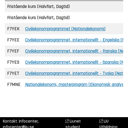
Fristående kurs (Halvfart, Dagtid)
Fristående kurs (Halvfart, Dagtid)
F7YEK
Civilekonomprogrammet (Nationalekonomi)
F7YEE
Civilekonomprogrammet, internationellt - Engelska (Na
F7YEF
Civilekonomprogrammet, internationellt - Franska (Nat
F7YES
Civilekonomprogrammet, internationellt - Spanska (Na
F7YET
Civilekonomprogrammet, internationellt - Tyska (Natio
F7MNE
Nationalekonomi, masterprogram (Ekonomisk analys)
Kontakt: Infocenter,
Liunet
LiU
infocenter@liu.se
student
Utbildning