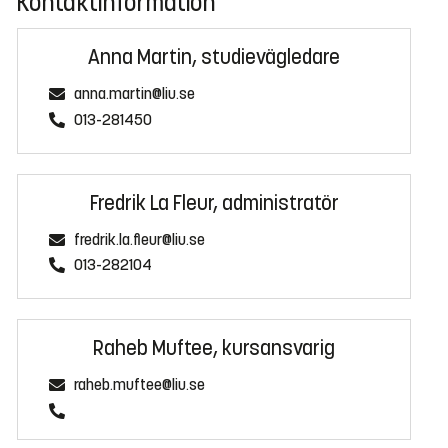
Kontaktinformation
Anna Martin, studievägledare
anna.martin@liu.se
013-281450
Fredrik La Fleur, administratör
fredrik.la.fleur@liu.se
013-282104
Raheb Muftee, kursansvarig
raheb.muftee@liu.se