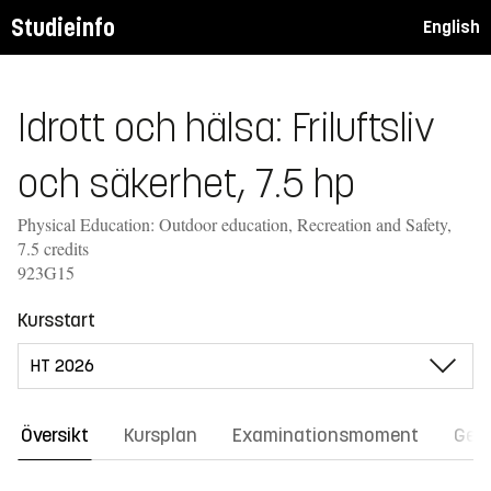
Studieinfo
English
Idrott och hälsa: Friluftsliv
och säkerhet, 7.5 hp
Physical Education: Outdoor education, Recreation and Safety,
7.5 credits
923G15
Kursstart
Översikt
Kursplan
Examinationsmoment
Gene