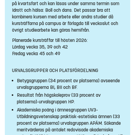
på kvartsfart och kan läsas under samma termin som
Idrott och hälsa: Boll och dans. Det passar bra att
kombinera kursen med arbete eller andra studier då
kursträffarna på campus är förlagda till veckoslut och
övrigt studiearbete kan göras hemifrån.
Planerade kursträffar till hösten 2026:
Lördag vecka 35, 39 och 42
Fredag vecka 45 och 49
URVALSGRUPPER OCH PLATSFÖRDELNING
Betygsgruppen (34 procent av platserna) avseende
urvalsgrupperna BI, BII och BF.
Resultat från högskoleprov (33 procent av
platserna)-urvalsgruppen HP.
Akademiska poäng i ämnesgruppen UV3-
Utbildningsvetenskap praktisk-estetiska ämnen (33
procent av platserna) urvalsgruppen APÄM. Sökande
meritvärderas på antalet redovisade akademiska