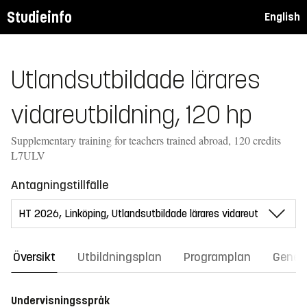
Studieinfo
English
Utlandsutbildade lärares
vidareutbildning, 120 hp
Supplementary training for teachers trained abroad, 120 credits
L7ULV
Antagningstillfälle
Översikt
Utbildningsplan
Programplan
Gener
Undervisningsspråk