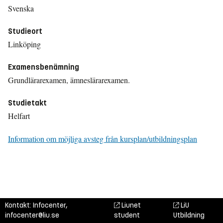
Svenska
Studieort
Linköping
Examensbenämning
Grundlärarexamen, ämneslärarexamen.
Studietakt
Helfart
Information om möjliga avsteg från kursplan/utbildningsplan
Kontakt: Infocenter,
Liunet
LiU
infocenter@liu.se
student
Utbildning