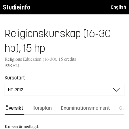
Studieinfo
English
Religionskunskap (16-30
hp), 15 hp
Religious Education (16-30), 15 credits
92RE21
Kursstart
Översikt
Kursplan
Examinationsmoment
Gene
Kursen är nedlagd.