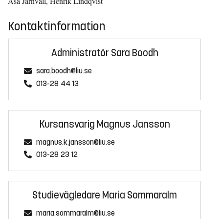
Åsa Järnvall, Henrik Lindqvist
Kontaktinformation
Administratör Sara Boodh
sara.boodh@liu.se
013-28 44 13
Kursansvarig Magnus Jansson
magnus.k.jansson@liu.se
013-28 23 12
Studievägledare Maria Sommaralm
maria.sommaralm@liu.se