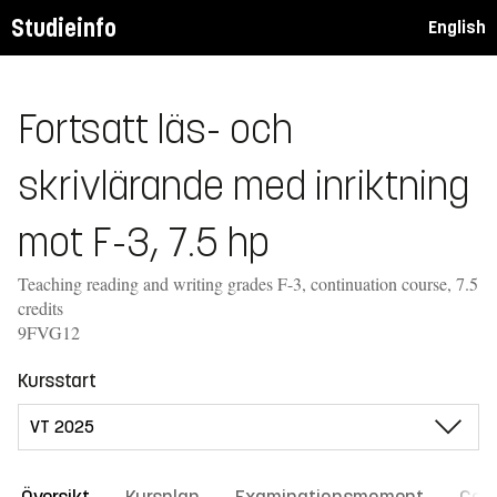
Studieinfo
English
Fortsatt läs- och
skrivlärande med inriktning
mot F-3, 7.5 hp
Teaching reading and writing grades F-3, continuation course, 7.5
credits
9FVG12
Kursstart