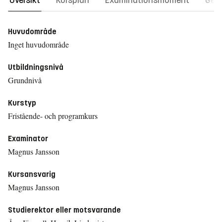
Översikt
Kursplan
Examinationsmoment
Gene
Huvudområde
Inget huvudområde
Utbildningsnivå
Grundnivå
Kurstyp
Fristående- och programkurs
Examinator
Magnus Jansson
Kursansvarig
Magnus Jansson
Studierektor eller motsvarande