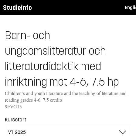
Studieinfo
Engl
Barn- och
ungdomslitteratur och
litteraturdidaktik med
inriktning mot 4-6, 7.5 hp
Children´s and youth literature and the teaching of literature and
reading grades 4-6, 7.5 credits
9FVG15
Kursstart