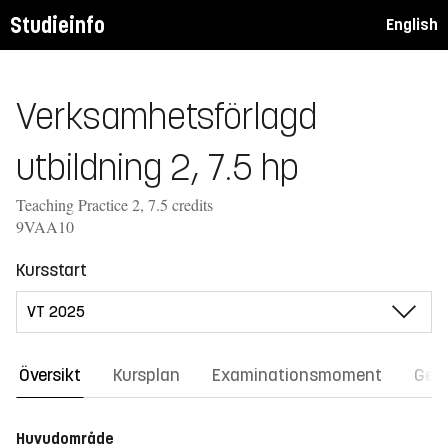
Studieinfo
English
Verksamhetsförlagd
utbildning 2, 7.5 hp
Teaching Practice 2, 7.5 credits
9VAA10
Kursstart
Översikt
Kursplan
Examinationsmoment
Gene
Huvudområde