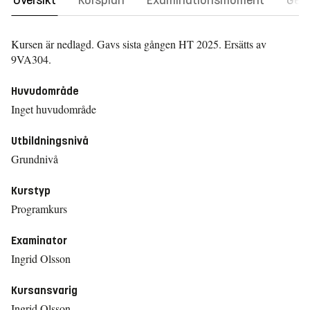
Översikt
Kursplan
Examinationsmoment
Gene
Kursen är nedlagd. Gavs sista gången
HT 2025.
Ersätts av
9VA304.
Huvudområde
Inget huvudområde
Utbildningsnivå
Grundnivå
Kurstyp
Programkurs
Examinator
Ingrid Olsson
Kursansvarig
Ingrid Olsson