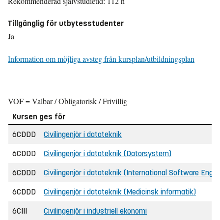
Rekommenderad självstudietid: 112 h
Tillgänglig för utbytesstudenter
Ja
Information om möjliga avsteg från kursplan/utbildningsplan
VOF = Valbar / Obligatorisk / Frivillig
Kursen ges för
6CDDD
Civilingenjör i datateknik
6CDDD
Civilingenjör i datateknik (Datorsystem)
6CDDD
Civilingenjör i datateknik (International Software Engin
6CDDD
Civilingenjör i datateknik (Medicinsk informatik)
6CIII
Civilingenjör i industriell ekonomi