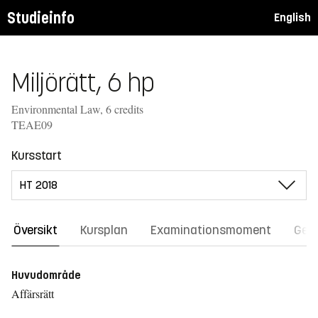
Studieinfo
English
Miljörätt, 6 hp
Environmental Law, 6 credits
TEAE09
Kursstart
Översikt
Kursplan
Examinationsmoment
Gene
Huvudområde
Affärsrätt