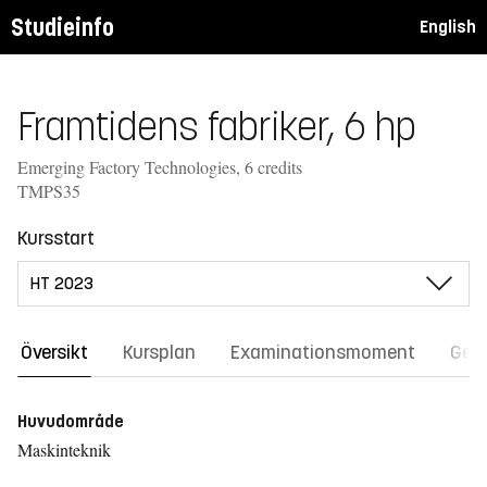
Studieinfo
English
Framtidens fabriker, 6 hp
Emerging Factory Technologies, 6 credits
TMPS35
Kursstart
Översikt
Kursplan
Examinationsmoment
Gene
Huvudområde
Maskinteknik