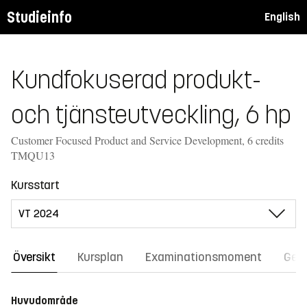
Studieinfo
English
Kundfokuserad produkt-
och tjänsteutveckling, 6 hp
Customer Focused Product and Service Development, 6 credits
TMQU13
Kursstart
Översikt
Kursplan
Examinationsmoment
Gene
Huvudområde