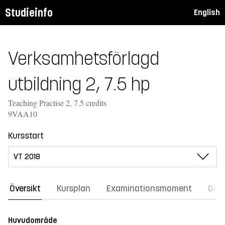
Studieinfo
English
Verksamhetsförlagd
utbildning 2, 7.5 hp
Teaching Practise 2, 7.5 credits
9VAA10
Kursstart
Översikt
Kursplan
Examinationsmoment
Gene
Huvudområde