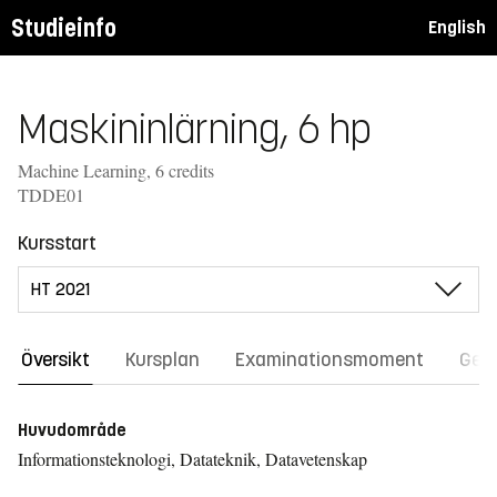
Studieinfo
English
Maskininlärning, 6 hp
Machine Learning, 6 credits
TDDE01
Kursstart
Översikt
Kursplan
Examinationsmoment
Gene
Huvudområde
Informationsteknologi, Datateknik, Datavetenskap