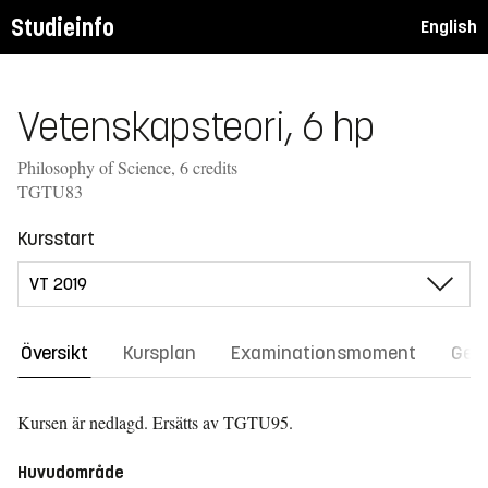
Studieinfo
English
Vetenskapsteori, 6 hp
Philosophy of Science, 6 credits
TGTU83
Kursstart
Översikt
Kursplan
Examinationsmoment
Gene
Kursen är nedlagd.
Ersätts av TGTU95.
Huvudområde