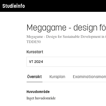
Studieinfo
Megagame - design för 
Megagame - Design for Sustainable Development in th
TDDE50
Kursstart
Översikt
Kursplan
Examinationsmo
Huvudområde
Inget huvudområde