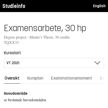
Studieinfo
English
Examensarbete, 30 hp
Degree project - Master’s Thesis, 30 credits
TQXX33
Kursstart
Översikt
Kursplan
Examinationsmoment
Gene
Huvudområde
se beslutade huvudområden