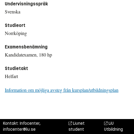
Undervisningsspråk
Svenska
Studieort
Norrköping
Examensbenämning
Kandidatexamen, 180 hp
Studietakt
Helfart
Information om möjliga avsteg från kursplan/utbildningsplan
Kontakt: Infocenter,
Liunet
LiU
infocenter@liu.se
student
Utbildning