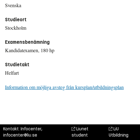
Svenska
Studieort
Stockholm
Examensbenämning
Kandidatexamen, 180 hp
Studietakt
Helfart
Information om möjliga avsteg från kursplan/utbildningsplan
Kontakt: Infocenter,
Liunet
LiU
infocenter@liu.se
student
Utbildning