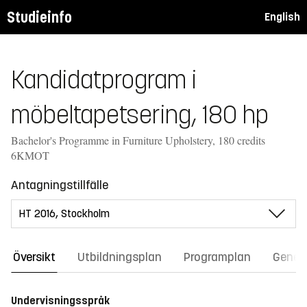
Studieinfo
English
Kandidatprogram i
möbeltapetsering, 180 hp
Bachelor's Programme in Furniture Upholstery, 180 credits
6KMOT
Antagningstillfälle
Översikt
Utbildningsplan
Programplan
Gener
Undervisningsspråk