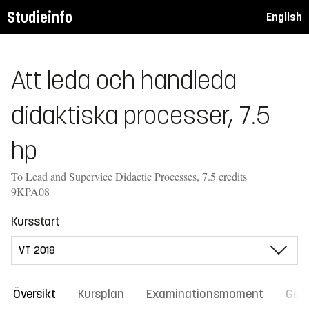
Studieinfo
English
Att leda och handleda
didaktiska processer, 7.5
hp
To Lead and Supervice Didactic Processes, 7.5 credits
9KPA08
Kursstart
Översikt
Kursplan
Examinationsmoment
Gene