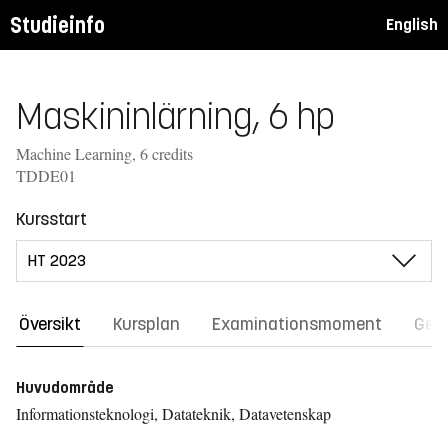
Studieinfo
English
Maskininlärning, 6 hp
Machine Learning, 6 credits
TDDE01
Kursstart
Översikt
Kursplan
Examinationsmoment
Gene
Huvudområde
Informationsteknologi, Datateknik, Datavetenskap