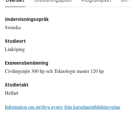
Översikt
Utbildningsplan
Programplan
Gener
Undervisningsspråk
Svenska
Studieort
Linköping
Examensbenämning
Civilingenjör 300 hp och Teknologie master 120 hp
Studietakt
Helfart
Information om möjliga avsteg från kursplan/utbildningsplan