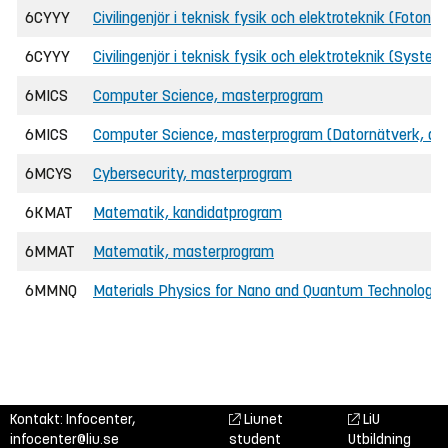
6CYYY
Civilingenjör i teknisk fysik och elektroteknik (Fotoni
6CYYY
Civilingenjör i teknisk fysik och elektroteknik (System
6MICS
Computer Science, masterprogram
6MICS
Computer Science, masterprogram (Datornätverk, dis
6MCYS
Cybersecurity, masterprogram
6KMAT
Matematik, kandidatprogram
6MMAT
Matematik, masterprogram
6MMNQ
Materials Physics for Nano and Quantum Technology
Kontakt: Infocenter,
Liunet
LiU
infocenter@liu.se
student
Utbildning