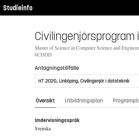
Studieinfo
Civilingenjörsprogram 
Master of Science in Computer Science and Engineeri
6CDDD
Antagningstillfälle
Översikt
Utbildningsplan
Programpl
Undervisningsspråk
Svenska