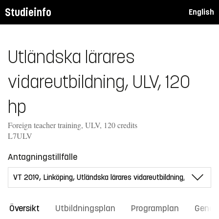
Studieinfo
English
Utländska lärares
vidareutbildning, ULV, 120
hp
Foreign teacher training, ULV, 120 credits
L7ULV
Antagningstillfälle
Översikt
Utbildningsplan
Programplan
Gener